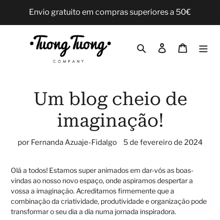
Pular
Envio gratuito em compras superiores a 50€
para
o
Conteúdo
Pesquisar
Iniciar sessão
Carrinho
Um blog cheio de
imaginação!
por Fernanda Azuaje-Fidalgo
5 de fevereiro de 2024
Olá a todos! Estamos super animados em dar-vós as boas-
vindas ao nosso novo espaço, onde aspiramos despertar a
vossa a imaginação. Acreditamos firmemente que a
combinação da criatividade, produtividade e organização pode
transformar o seu dia a dia numa jornada inspiradora.