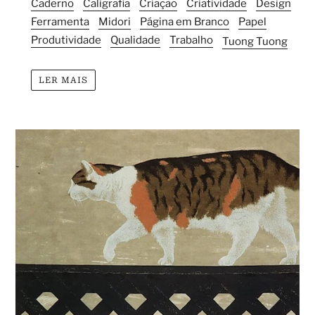
Caderno
Caligrafia
Criação
Criatividade
Design
Ferramenta
Midori
Página em Branco
Papel
Produtividade
Qualidade
Trabalho
Tuong Tuong
LER MAIS