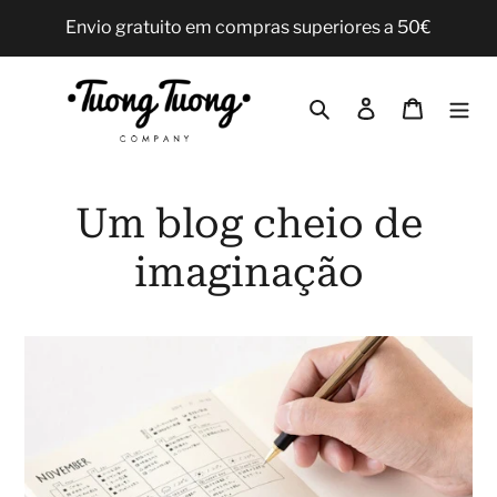
Pular
Envio gratuito em compras superiores a 50€
para
o
Conteúdo
Pesquisar
Iniciar sessão
Carrinho
Um blog cheio de
imaginação