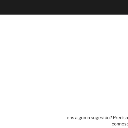
Pular
para
o
Conteúdo
Tens alguma sugestão? Precisa
connosc