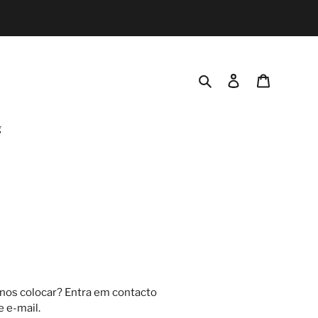
Pesquisar
Iniciar sessão
Carrinho
g
nos colocar? Entra em contacto
 e-mail.