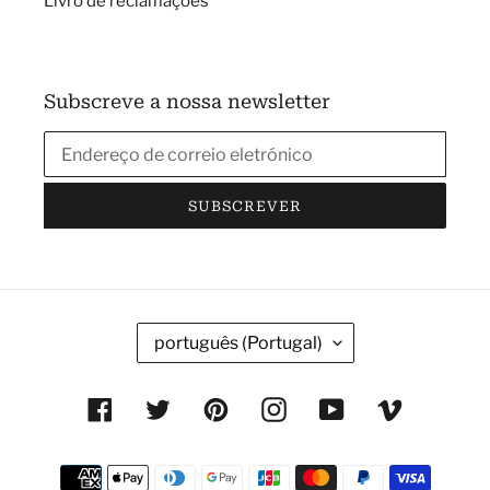
Livro de reclamações
Subscreve a nossa newsletter
SUBSCREVER
I
português (Portugal)
D
I
Facebook
Twitter
Pinterest
Instagram
YouTube
Vimeo
O
M
Métodos
A
de