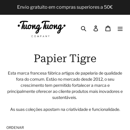
Pular
Envio gratuito em compras superiores a 50€
para
o
Conteúdo
Pesquisar
Iniciar sessão
Carrinho
C
Papier Tigre
o
Esta marca francesa fábrica artigos de papelaria de qualidade
fora do comum. Estão no mercado desde 2012, o seu
l
crescimento tem permitido fortalecer a marca e
principalmente oferecer ao cliente produtos mais inovadores e
e
sustentáveis.
ç
As suas coleções apostam na criatividade e funcionalidade.
ã
ORDENAR