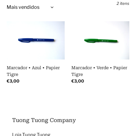
o
2 itens
:
Marcador
Marcador
•
•
Azul
Verde
•
•
Papier
Papier
Tigre
Tigre
Marcador • Azul • Papier
Marcador • Verde • Papier
Tigre
Tigre
Preço
€3,00
Preço
€3,00
normal
normal
Tuong Tuong Company
Loja Tuong Tuong