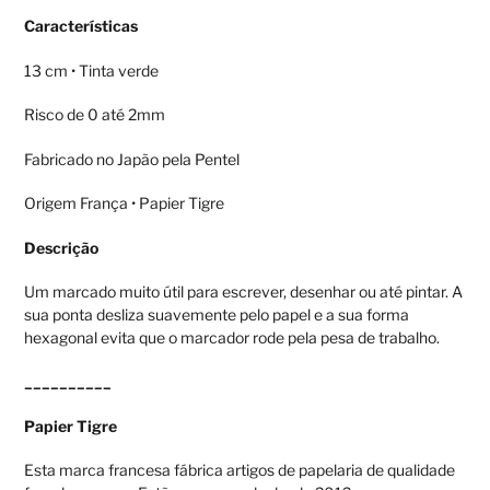
adicionar
Características
produto
ao
13 cm • Tinta verde
seu
carrinho
Risco de 0 até 2mm
Fabricado no Japão pela Pentel
Origem França • Papier Tigre
Descrição
Um marcado muito útil para escrever, desenhar ou até pintar. A
sua ponta desliza suavemente pelo papel e a sua forma
hexagonal evita que o marcador rode pela pesa de trabalho.
__________
Papier Tigre
Esta marca francesa fábrica artigos de papelaria de qualidade