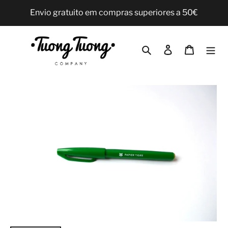
Pular
Envio gratuito em compras superiores a 50€
para
o
Conteúdo
Pesquisar
Iniciar sessão
Carrinho