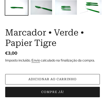
Marcador • Verde •
Papier Tigre
Preço
€3,00
normal
Imposto incluído.
Envio
calculado na finalização da compra.
ADICIONAR AO CARRINHO
COMPRE JÁ!
A