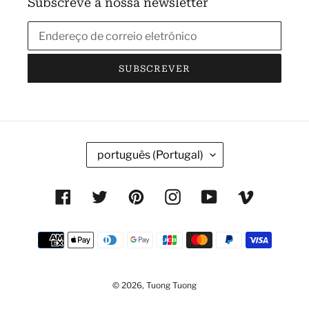
Subscreve a nossa newsletter
SUBSCREVER
I
português (Portugal)
D
I
Facebook
Twitter
Pinterest
Instagram
YouTube
Vimeo
O
M
Métodos
A
de
pagamento
© 2026,
Tuong Tuong