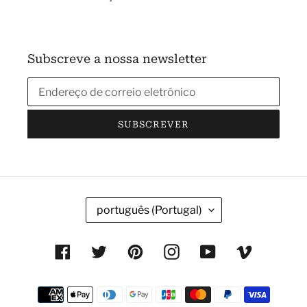
Subscreve a nossa newsletter
SUBSCREVER
I
português (Portugal)
D
I
Facebook
Twitter
Pinterest
Instagram
YouTube
Vimeo
O
M
Métodos
A
de