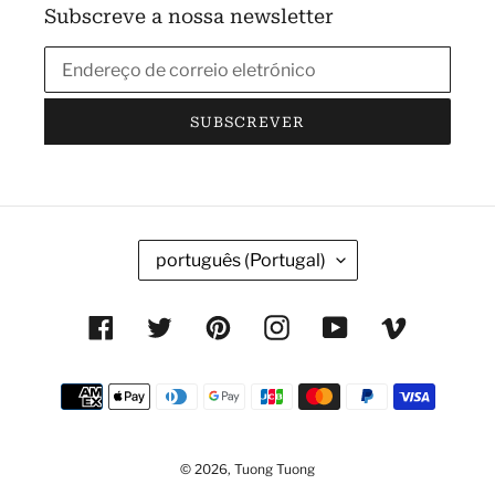
Subscreve a nossa newsletter
SUBSCREVER
I
português (Portugal)
D
I
Facebook
Twitter
Pinterest
Instagram
YouTube
Vimeo
O
M
Métodos
A
de
pagamento
© 2026,
Tuong Tuong