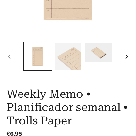
SLIDE
SLID
ANTERIOR
SEG
Weekly Memo •
Planificador semanal •
Trolls Paper
Preço
€6,95