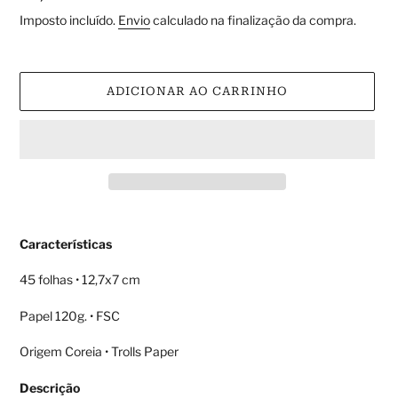
normal
Imposto incluído.
Envio
calculado na finalização da compra.
ADICIONAR AO CARRINHO
A
adicionar
Características
produto
ao
45 folhas • 12,7x7 cm
seu
carrinho
Papel 120g. • FSC
Origem Coreia • Trolls Paper
Descrição