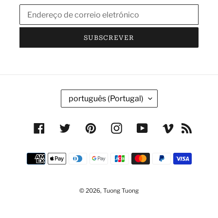
SUBSCREVER
I
português (Portugal)
D
I
Facebook
Twitter
Pinterest
Instagram
YouTube
Vimeo
RSS
O
M
Métodos
A
de
pagamento
© 2026,
Tuong Tuong