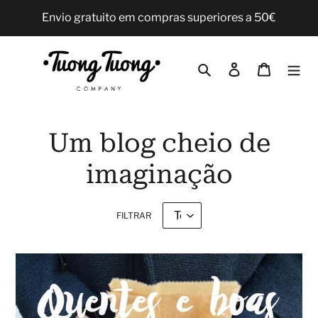
Pular
Envio gratuito em compras superiores a 50€
para
o
Conteúdo
Pesquisar
Iniciar sessão
Carrinho
Um blog cheio de
imaginação
FILTRAR