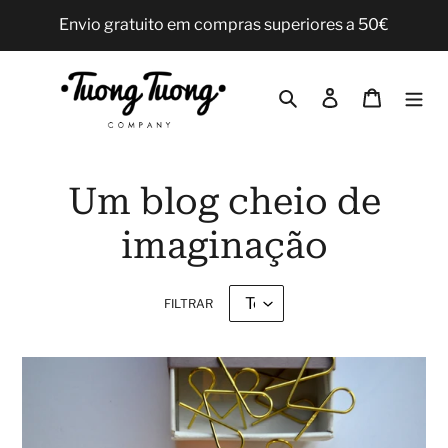
Pular
Envio gratuito em compras superiores a 50€
para
o
Conteúdo
Pesquisar
Iniciar sessão
Carrinho
Um blog cheio de
imaginação
FILTRAR