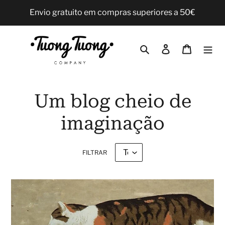
Pular
Envio gratuito em compras superiores a 50€
para
o
Conteúdo
Pesquisar
Iniciar sessão
Carrinho
Um blog cheio de
imaginação
FILTRAR