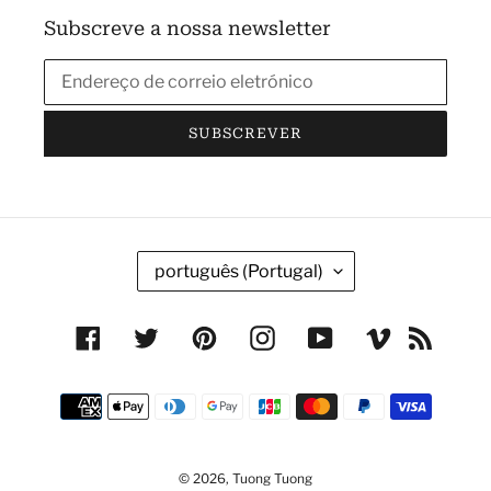
Subscreve a nossa newsletter
SUBSCREVER
I
português (Portugal)
D
I
Facebook
Twitter
Pinterest
Instagram
YouTube
Vimeo
RSS
O
M
Métodos
A
de
pagamento
© 2026,
Tuong Tuong